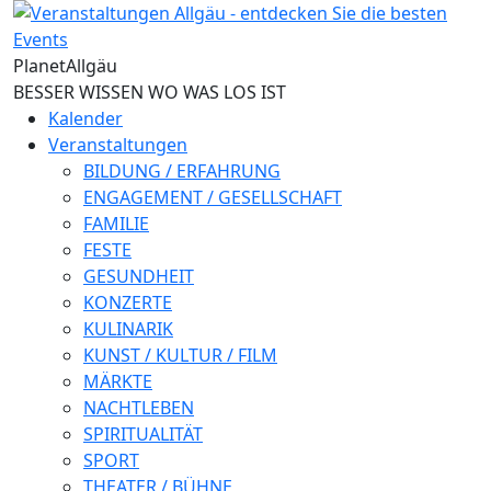
Direkt zum Inhalt
Planet
Allgäu
BESSER WISSEN WO WAS LOS IST
Kalender
Veranstaltungen
BILDUNG / ERFAHRUNG
ENGAGEMENT / GESELLSCHAFT
FAMILIE
FESTE
GESUNDHEIT
KONZERTE
KULINARIK
KUNST / KULTUR / FILM
MÄRKTE
NACHTLEBEN
SPIRITUALITÄT
SPORT
THEATER / BÜHNE