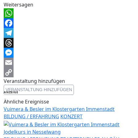
Weitersagen
WhatsApp
Facebook
Telegram
Threads
Messenger
Email
Veranstaltung hinzufügen
Copy
VERANSTALTUNG HINZUFÜGEN
Link
ANZEIGE
Ähnliche Ereignisse
Vuimera & Besler im Klostergarten Immenstadt
BILDUNG / ERFAHRUNG
KONZERT
Jodelkurs in Nesselwang