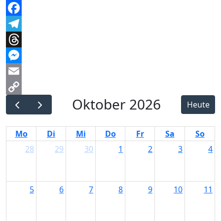
WhatsApp
Facebook
Telegram
Threads
Messenger
Email
Oktober 2026
Copy
Heute
Link
Mo
Di
Mi
Do
Fr
Sa
So
28
29
30
1
2
3
4
5
6
7
8
9
10
11