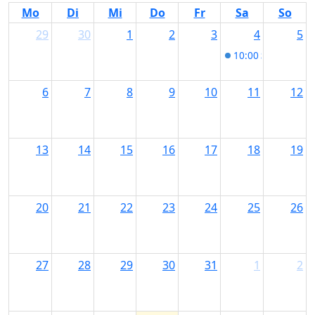
Mo
Di
Mi
Do
Fr
Sa
So
29
30
1
2
3
4
5
10:00
Stinkreic
6
7
8
9
10
11
12
13
14
15
16
17
18
19
20
21
22
23
24
25
26
27
28
29
30
31
1
2