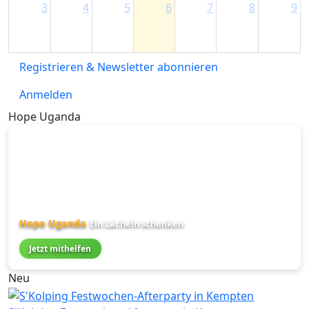
3
4
5
6
7
8
9
Registrieren & Newsletter abonnieren
Anmelden
Hope Uganda
Hope Uganda
Ein Lächeln schenken
Jetzt mithelfen
Neu