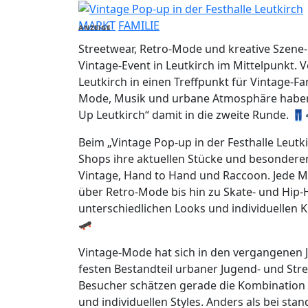
MARKT
FAMILIE
ANZEIGE
Streetwear, Retro-Mode und kreative Szene
Vintage-Event in Leutkirch im Mittelpunkt. V
Leutkirch in einen Treffpunkt für Vintage-Fan
Mode, Musik und urbane Atmosphäre haben.
Up Leutkirch“ damit in die zweite Runde. 
Beim „Vintage Pop-up in der Festhalle Leutk
Shops ihre aktuellen Stücke und besonderen 
Vintage, Hand to Hand und Raccoon. Jede Mar
über Retro-Mode bis hin zu Skate- und Hip-
unterschiedlichen Looks und individuellen 
🛹
Vintage-Mode hat sich in den vergangenen J
festen Bestandteil urbaner Jugend- und Str
Besucher schätzen gerade die Kombination 
und individuellen Styles. Anders als bei sta