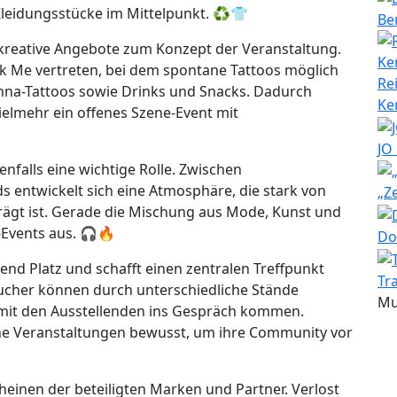
 Kleidungsstücke im Mittelpunkt. ♻️👕
Be
kreative Angebote zum Konzept der Veranstaltung.
nk Me vertreten, bei dem spontane Tattoos möglich
Re
nna-Tattoos sowie Drinks und Snacks. Dadurch
Ke
vielmehr ein offenes Szene-Event mit
JO
falls eine wichtige Rolle. Zwischen
 entwickelt sich eine Atmosphäre, die stark von
„Z
rägt ist. Gerade die Mischung aus Mode, Kunst und
Events aus. 🎧🔥
Do
hend Platz und schafft einen zentralen Treffpunkt
Tr
sucher können durch unterschiedliche Stände
Mu
 mit den Ausstellenden ins Gespräch kommen.
he Veranstaltungen bewusst, um ihre Community vor
cheinen der beteiligten Marken und Partner. Verlost