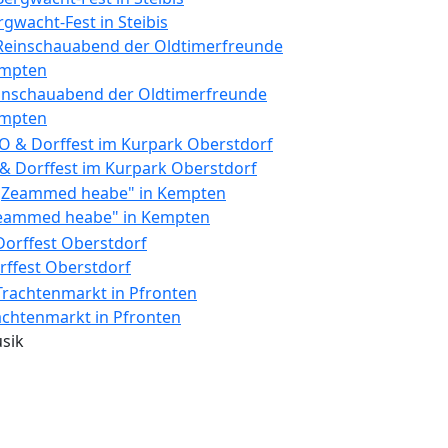
rgwacht-Fest in Steibis
inschauabend der Oldtimerfreunde
mpten
 & Dorffest im Kurpark Oberstdorf
eammed heabe" in Kempten
rffest Oberstdorf
achtenmarkt in Pfronten
sik