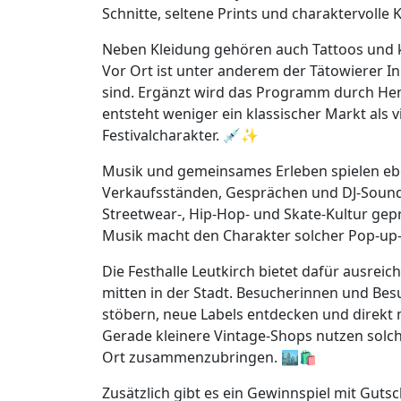
Schnitte, seltene Prints und charaktervolle
Neben Kleidung gehören auch Tattoos und 
Vor Ort ist unter anderem der Tätowierer I
sind. Ergänzt wird das Programm durch He
entsteht weniger ein klassischer Markt als 
Festivalcharakter. 💉✨
Musik und gemeinsames Erleben spielen eben
Verkaufsständen, Gesprächen und DJ-Sounds
Streetwear-, Hip-Hop- und Skate-Kultur gep
Musik macht den Charakter solcher Pop-up-
Die Festhalle Leutkirch bietet dafür ausreic
mitten in der Stadt. Besucherinnen und Be
stöbern, neue Labels entdecken und direkt
Gerade kleinere Vintage-Shops nutzen solc
Ort zusammenzubringen. 🏙️🛍️
Zusätzlich gibt es ein Gewinnspiel mit Guts