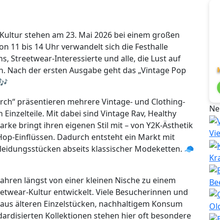
-Kultur stehen am 23. Mai 2026 bei einem großen
on 11 bis 14 Uhr verwandelt sich die Festhalle
s, Streetwear-Interessierte und alle, die Lust auf
 Nach der ersten Ausgabe geht das „Vintage Pop
🎶
irch“ präsentieren mehrere Vintage- und Clothing-
Ne
Einzelteile. Mit dabei sind Vintage Rav, Healthy
ke bringt ihren eigenen Stil mit – von Y2K-Ästhetik
Vi
Hop-Einflüssen. Dadurch entsteht ein Markt mit
Kleidungsstücken abseits klassischer Modeketten. 🧢
Kr
ahren längst von einer kleinen Nische zu einem
Be
eetwear-Kultur entwickelt. Viele Besucherinnen und
aus älteren Einzelstücken, nachhaltigem Konsum
Ol
ndardisierten Kollektionen stehen hier oft besondere