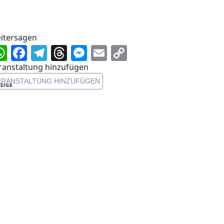
itersagen
WhatsApp
Facebook
Telegram
Threads
Messenger
Email
Copy
Link
ranstaltung hinzufügen
ERANSTALTUNG HINZUFÜGEN
EIGE