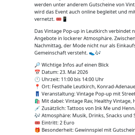
werden unter anderem Gutscheine von Vinta
wird das Event auch online begleitet und m
vernetzt. 🎟️📱
Das Vintage Pop-up in Leutkirch verbindet 
Angebote in lockerer Atmosphäre. Zwischen 
Nachmittag, der Mode nicht nur als Einkaufs
Gemeinschaft versteht. 👟🎶
🔎 Wichtige Infos auf einen Blick
📅 Datum: 23. Mai 2026
🕚 Uhrzeit: 11:00 bis 14:00 Uhr
📍 Ort: Festhalle Leutkirch, Konrad-Adenaue
👖 Veranstaltung: Vintage Pop-up mit Stre
🛍️ Mit dabei: Vintage Rav, Healthy Vintag
💉 Zusätzlich: Tattoos von Ink Me und Henn
🎶 Atmosphäre: Musik, Drinks, Snacks und 
🎟️ Eintritt: 2 Euro
🎁 Besonderheit: Gewinnspiel mit Gutschein