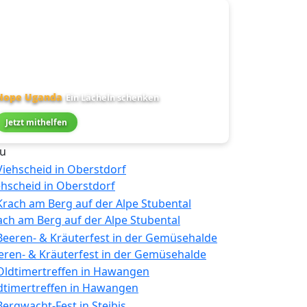
Hope Uganda
Ein Lächeln schenken
Jetzt mithelfen
u
ehscheid in Oberstdorf
ach am Berg auf der Alpe Stubental
eren- & Kräuterfest in der Gemüsehalde
dtimertreffen in Hawangen