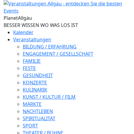
Direkt zum Inhalt
Planet
Allgäu
BESSER WISSEN WO WAS LOS IST
Kalender
Veranstaltungen
BILDUNG / ERFAHRUNG
ENGAGEMENT / GESELLSCHAFT
FAMILIE
FESTE
GESUNDHEIT
KONZERTE
KULINARIK
KUNST / KULTUR / FILM
MÄRKTE
NACHTLEBEN
SPIRITUALITÄT
SPORT
THEATER / BÜHNE