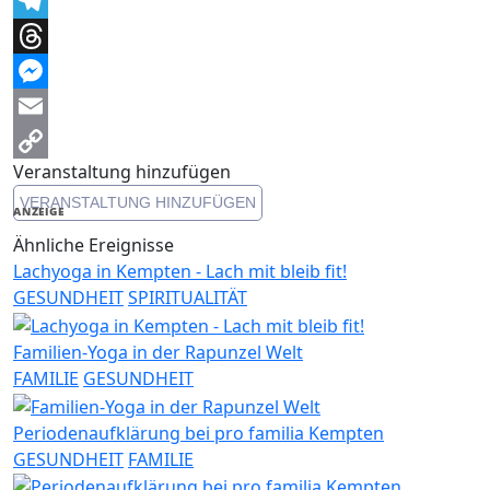
Facebook
Telegram
Threads
Messenger
Email
Veranstaltung hinzufügen
Copy
VERANSTALTUNG HINZUFÜGEN
Link
ANZEIGE
Ähnliche Ereignisse
Lachyoga in Kempten - Lach mit bleib fit!
GESUNDHEIT
SPIRITUALITÄT
Familien-Yoga in der Rapunzel Welt
FAMILIE
GESUNDHEIT
Periodenaufklärung bei pro familia Kempten
GESUNDHEIT
FAMILIE