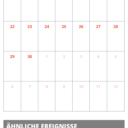
22
23
24
25
26
27
28
29
30
1
2
3
4
5
6
7
8
9
10
11
12
Die homöopathische Haus- und
ÄHNLICHE EREIGNISSE
Lachyoga in Kempten - Lach mit bleib fit!
Familien-Yoga in der Rapunzel Welt