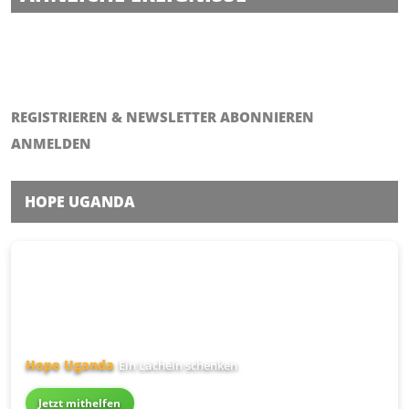
Reiseapotheke - Basisseminar
REGISTRIEREN & NEWSLETTER ABONNIEREN
ANMELDEN
HOPE UGANDA
Hope Uganda
Ein Lächeln schenken
Jetzt mithelfen