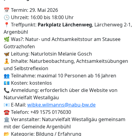
📅 Termin: 29. Mai 2026
🕓 Uhrzeit: 16:00 bis 18:00 Uhr
📍 Treffpunkt:
Parkplatz Lärchenweg
, Lärchenweg 2-1,
Argenbühl
🌿 Was?: Natur- und Achtsamkeitstour am Stausee
Gottrazhofen
🦋 Leitung: Naturlotsin Melanie Gosch
🧘 Inhalte: Naturbeobachtung, Achtsamkeitsübungen
und Selbstreflexion
👥 Teilnahme: maximal 10 Personen ab 16 Jahren
💶 Kosten: kostenlos
📞 Anmeldung: erforderlich über die Website von
Naturvielfalt Westallgäu
📧 E-Mail:
wibke.wilmanns@nabu-bw.de
☎️ Telefon: +49 1575 0176030
🏛️ Veranstalter: Naturvielfalt Westallgäu gemeinsam
mit der Gemeinde Argenbühl
📂 Kategorie: Bildung / Erfahrung