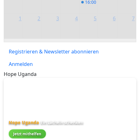
16:00
Achtsamkeit am Sta
1
2
3
4
5
6
7
Registrieren & Newsletter abonnieren
Anmelden
Hope Uganda
Hope Uganda
Ein Lächeln schenken
Jetzt mithelfen