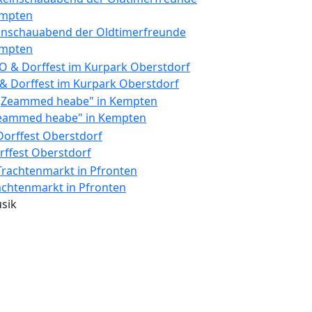
inschauabend der Oldtimerfreunde
mpten
 & Dorffest im Kurpark Oberstdorf
eammed heabe" in Kempten
rffest Oberstdorf
achtenmarkt in Pfronten
sik