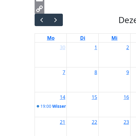
Email
Dez
Copy
Link
Mo
Di
Mi
30
1
2
7
8
9
14
15
16
19:00
Wissen für Eltern: Wickel und Auflagen
21
22
23