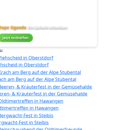
Hope Uganda
Ein Lächeln schenken
Jetzt mithelfen
u
ehscheid in Oberstdorf
ach am Berg auf der Alpe Stubental
eren- & Kräuterfest in der Gemüsehalde
dtimertreffen in Hawangen
rgwacht-Fest in Steibis