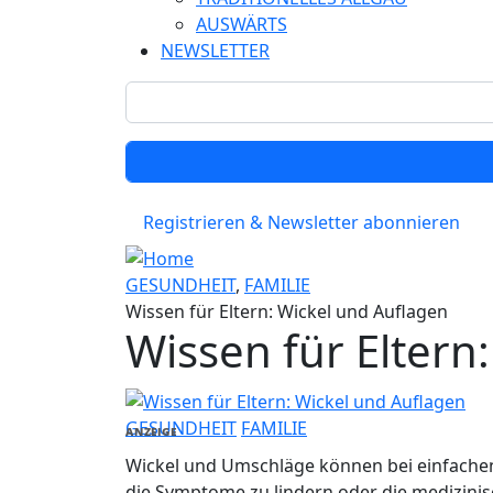
AUSWÄRTS
NEWSLETTER
Registrieren & Newsletter abonnieren
GESUNDHEIT
,
FAMILIE
Wissen für Eltern: Wickel und Auflagen
Wissen für Eltern
GESUNDHEIT
FAMILIE
ANZEIGE
Wickel und Umschläge können bei einfache
die Symptome zu lindern oder die medizinis