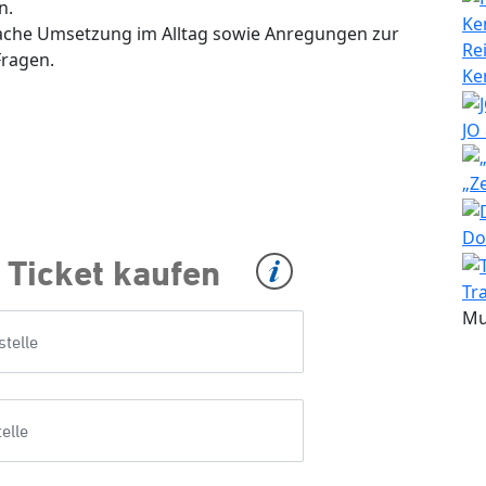
n.
infache Umsetzung im Alltag sowie Anregungen zur
Re
Fragen.
Ke
JO
„Z
Do
Tr
Mu