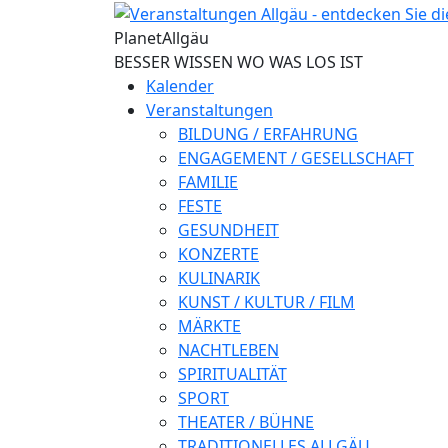
Direkt zum Inhalt
Planet
Allgäu
BESSER WISSEN WO WAS LOS IST
Kalender
Veranstaltungen
BILDUNG / ERFAHRUNG
ENGAGEMENT / GESELLSCHAFT
FAMILIE
FESTE
GESUNDHEIT
KONZERTE
KULINARIK
KUNST / KULTUR / FILM
MÄRKTE
NACHTLEBEN
SPIRITUALITÄT
SPORT
THEATER / BÜHNE
TRADITIONELLES ALLGÄU