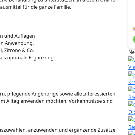
usmittel für die ganze Familie.
n und Auflagen
igen Anwendung.
, Zitrone & Co.
Ne
ls optimale Ergänzung.
Vi
Kr
rn, pflegende Angehörige sowie alle Interessierten,
Be
r im Alltag anwenden möchten. Vorkenntnisse sind
Ol
Be
d auszuwählen, anzuwenden und ergänzende Zusätze