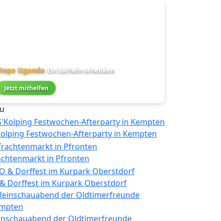
Hope Uganda
Ein Lächeln schenken
Jetzt mithelfen
u
Kolping Festwochen-Afterparty in Kempten
achtenmarkt in Pfronten
 & Dorffest im Kurpark Oberstdorf
inschauabend der Oldtimerfreunde