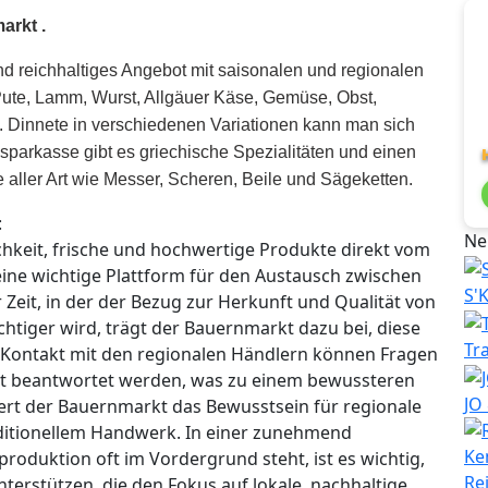
arkt .
und reichhaltiges Angebot mit saisonalen und regionalen
: Pute, Lamm, Wurst, Allgäuer Käse, Gemüse, Obst,
 Dinnete in verschiedenen Variationen kann man sich
issparkasse gibt es griechische Spezialitäten und einen
 aller Art wie Messer, Scheren, Beile und Sägeketten.
:
Ne
chkeit, frische und hochwertige Produkte direkt vom
eine wichtige Plattform für den Austausch zwischen
S'
Zeit, in der der Bezug zur Herkunft und Qualität von
htiger wird, trägt der Bauernmarkt dazu bei, diese
Tr
 Kontakt mit den regionalen Händlern können Fragen
it beantwortet werden, was zu einem bewussteren
JO
rt der Bauernmarkt das Bewusstsein für regionale
aditionellem Handwerk. In einer zunehmend
roduktion oft im Vordergrund steht, ist es wichtig,
Re
erstützen, die den Fokus auf lokale, nachhaltige