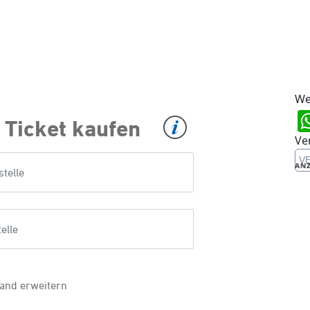
We
Ve
V
ANZ