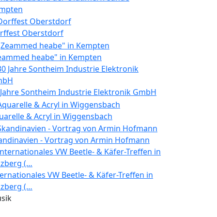
mpten
rffest Oberstdorf
eammed heabe" in Kempten
 Jahre Sontheim Industrie Elektronik GmbH
uarelle & Acryl in Wiggensbach
andinavien - Vortrag von Armin Hofmann
ternationales VW Beetle- & Käfer-Treffen in
lzberg (…
sik