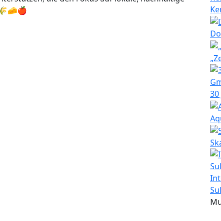
Ke
.🌾🧀🍎
Do
„Z
30
Aq
Sk
In
Su
Mu