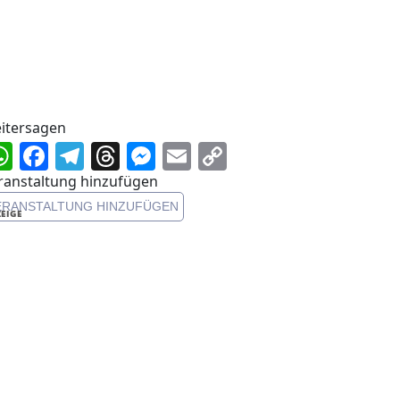
itersagen
WhatsApp
Facebook
Telegram
Threads
Messenger
Email
Copy
Link
ranstaltung hinzufügen
ERANSTALTUNG HINZUFÜGEN
EIGE