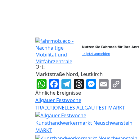
Nutzen Sie Fahrmob für Ihre Anre
→ Jetzt anmelden
Ort:
Marktstraße Nord, Leutkirch
WhatsApp
Facebook
Telegram
Threads
Messeng
Email
Cop
Lin
Ähnliche Ereignisse
Allgäuer Festwoche
TRADITIONELLES ALLGÄU
FEST
MARKT
Kunsthandwerkermarkt Neuschwanstein
MARKT