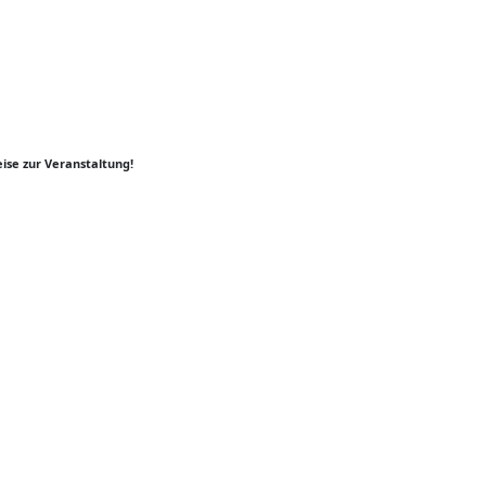
ise zur Veranstaltung!
er
y
k