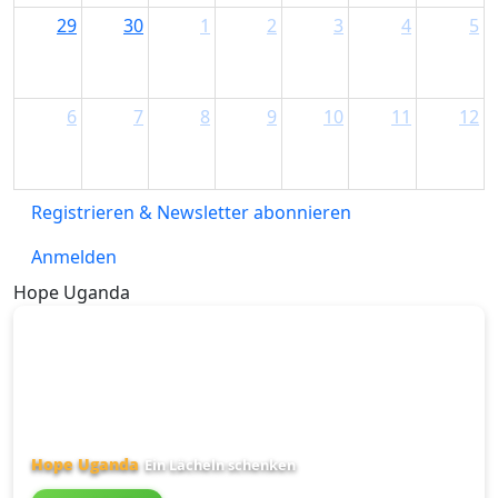
29
30
1
2
3
4
5
6
7
8
9
10
11
12
Registrieren & Newsletter abonnieren
Anmelden
Hope Uganda
Hope Uganda
Ein Lächeln schenken