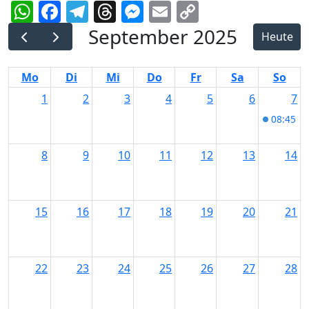
WhatsApp
Facebook
Telegram
Threads
Messenger
Email
Copy
Link
September 2025
Heute
Mo
Di
Mi
Do
Fr
Sa
So
1
2
3
4
5
6
7
08:45
Bl
8
9
10
11
12
13
14
15
16
17
18
19
20
21
22
23
24
25
26
27
28