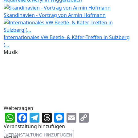
Skandinavien - Vortrag von Armin Hofmann
Internationales VW Beetle- & Käfer-Treffen in Sulzberg
(…
Musik
Weitersagen
WhatsApp
Facebook
Telegram
Threads
Messenger
Email
Copy
Link
Veranstaltung hinzufügen
VERANSTALTUNG HINZUFÜGEN
ANZEIGE