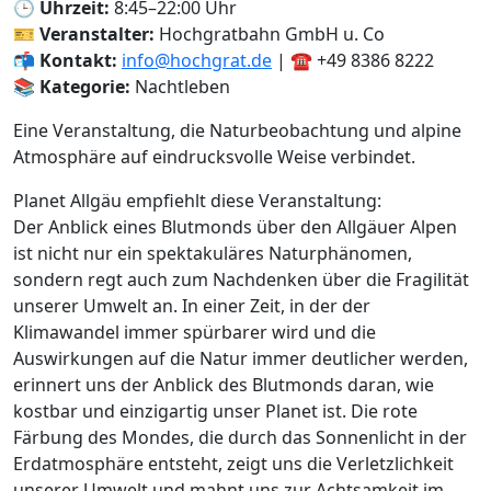
🕒
Uhrzeit:
8:45–22:00 Uhr
🎫
Veranstalter:
Hochgratbahn GmbH u. Co
📬
Kontakt:
info@hochgrat.de
| ☎️ +49 8386 8222
📚
Kategorie:
Nachtleben
Eine Veranstaltung, die Naturbeobachtung und alpine
Atmosphäre auf eindrucksvolle Weise verbindet.
Planet Allgäu empfiehlt diese Veranstaltung:
Der Anblick eines Blutmonds über den Allgäuer Alpen
ist nicht nur ein spektakuläres Naturphänomen,
sondern regt auch zum Nachdenken über die Fragilität
unserer Umwelt an. In einer Zeit, in der der
Klimawandel immer spürbarer wird und die
Auswirkungen auf die Natur immer deutlicher werden,
erinnert uns der Anblick des Blutmonds daran, wie
kostbar und einzigartig unser Planet ist. Die rote
Färbung des Mondes, die durch das Sonnenlicht in der
Erdatmosphäre entsteht, zeigt uns die Verletzlichkeit
unserer Umwelt und mahnt uns zur Achtsamkeit im