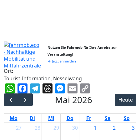
Nutzen Sie Fahrmob für Ihre Anreise zur
Veranstaltung!
→ Jetzt anmelden
Ort:
Tourist-Information, Nesselwang
WhatsApp
Facebook
Telegram
Threads
Messenger
Email
Copy
Link
Mai 2026
Heute
Mo
Di
Mi
Do
Fr
Sa
So
27
28
29
30
1
2
3