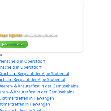
Hope Uganda
Ein Lächeln schenken
Jetzt mithelfen
u
ehscheid in Oberstdorf
ach am Berg auf der Alpe Stubental
eren- & Kräuterfest in der Gemüsehalde
dtimertreffen in Hawangen