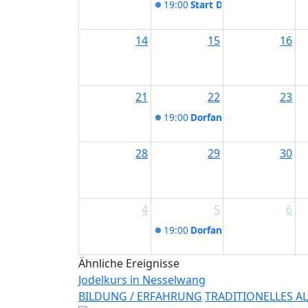
19:00
Start Date
14
15
16
21
22
23
19:00
Dorfangerfeste in Seeg
28
29
30
4
5
6
19:00
Dorfangerfeste in Seeg
Ähnliche Ereignisse
Jodelkurs in Nesselwang
BILDUNG / ERFAHRUNG
TRADITIONELLES A