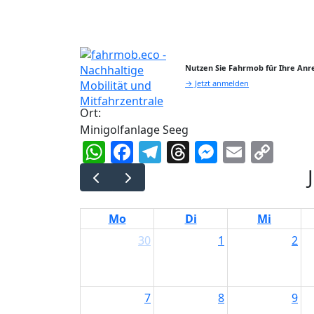
Nutzen Sie Fahrmob für Ihre Anre
→ Jetzt anmelden
Ort:
Minigolfanlage Seeg
WhatsApp
Facebook
Telegram
Threads
Messeng
Email
Cop
Lin
Mo
Di
Mi
30
1
2
7
8
9