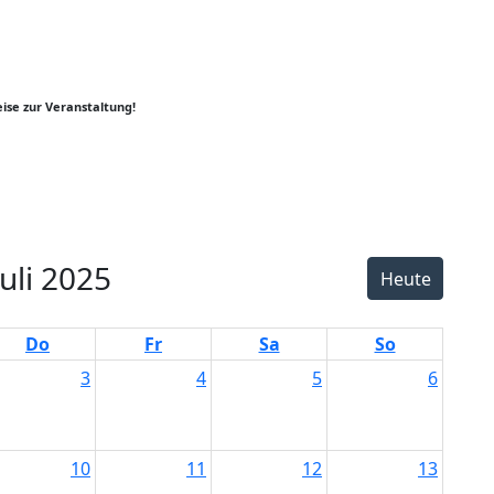
ise zur Veranstaltung!
er
y
k
Juli 2025
Heute
Do
Fr
Sa
So
3
4
5
6
10
11
12
13