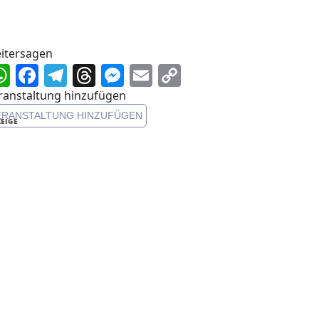
itersagen
WhatsApp
Facebook
Telegram
Threads
Messenger
Email
Copy
Link
ranstaltung hinzufügen
ERANSTALTUNG HINZUFÜGEN
EIGE