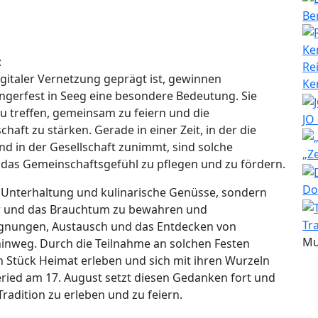
Be
:
Re
digitaler Vernetzung geprägt ist, gewinnen
Ke
angerfest in Seeg eine besondere Bedeutung. Sie
u treffen, gemeinsam zu feiern und die
JO
ft zu stärken. Gerade in einer Zeit, in der die
 in der Gesellschaft zunimmt, sind solche
„Z
das Gemeinschaftsgefühl zu pflegen und zu fördern.
Do
r Unterhaltung und kulinarische Genüsse, sondern
ltur und das Brauchtum zu bewahren und
Tr
egnungen, Austausch und das Entdecken von
Mu
inweg. Durch die Teilnahme an solchen Festen
 Stück Heimat erleben und sich mit ihren Wurzeln
eried am 17. August setzt diesen Gedanken fort und
Tradition zu erleben und zu feiern.