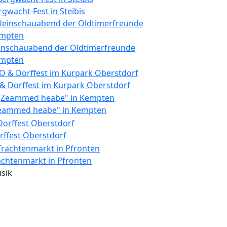
rgwacht-Fest in Steibis
inschauabend der Oldtimerfreunde
mpten
 & Dorffest im Kurpark Oberstdorf
eammed heabe" in Kempten
rffest Oberstdorf
achtenmarkt in Pfronten
sik