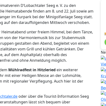
eimatverein D’Lobachtaler Seeg e. V. zu den
 Die Heimatabende finden am 8. und 22. Juli sowie am
anger im Kurpark bei der Minigolfanlage Seeg statt.
ung auf den darauffolgenden Mittwoch verschoben.
er Heimatabend unter freiem Himmel, bei dem Tänze,
gen von der Harmoniemusik bis zur Stubenmusik
gruppen gestalten den Abend, begleitet von einem
zialitäten vom Grill und kühlen Getränken. Der
Ne
ge, auf dem Asphaltplatz oberhalb des
stenfrei und ohne Anmeldung möglich.
Vi
t dem
Mühlradfest in Hitzleried
ein weiterer
Uhr mit einer Heiligen Messe an der Lohmühle,
Kr
 mit regionaler Verpflegung. Auch hier ist der
Be
htaler.de
oder über die Tourist-Information Seeg
Ol
 Veranstaltungen lässt sich bequem über