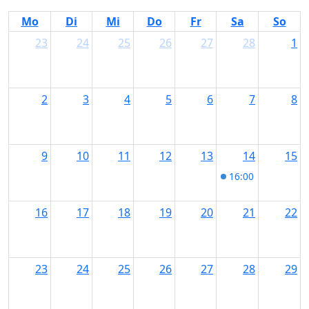
Mo
Di
Mi
Do
Fr
Sa
So
23
24
25
26
27
28
1
2
3
4
5
6
7
8
9
10
11
12
13
14
15
16:00
Frauenfloh
16
17
18
19
20
21
22
23
24
25
26
27
28
29