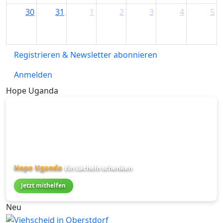
30
31
1
2
3
4
5
Registrieren & Newsletter abonnieren
Anmelden
Hope Uganda
Hope Uganda
Ein Lächeln schenken
Jetzt mithelfen
Neu