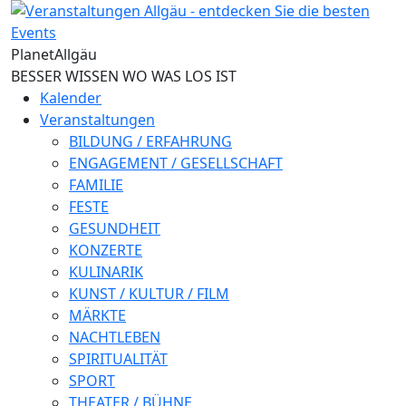
Direkt zum Inhalt
Planet
Allgäu
BESSER WISSEN WO WAS LOS IST
Kalender
Veranstaltungen
BILDUNG / ERFAHRUNG
ENGAGEMENT / GESELLSCHAFT
FAMILIE
FESTE
GESUNDHEIT
KONZERTE
KULINARIK
KUNST / KULTUR / FILM
MÄRKTE
NACHTLEBEN
SPIRITUALITÄT
SPORT
THEATER / BÜHNE