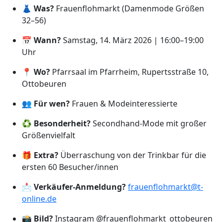
👗
Was?
Frauenflohmarkt (Damenmode Größen
32–56)
📅
Wann?
Samstag, 14. März 2026 | 16:00–19:00
Uhr
📍
Wo?
Pfarrsaal im Pfarrheim, Rupertsstraße 10,
Ottobeuren
👥
Für wen?
Frauen & Modeinteressierte
♻️
Besonderheit?
Secondhand-Mode mit großer
Größenvielfalt
🎁
Extra?
Überraschung von der Trinkbar für die
ersten 60 Besucher/innen
📩
Verkäufer-Anmeldung?
frauenflohmarkt@t-
online.de
📸
Bild?
Instagram @frauenflohmarkt_ottobeuren