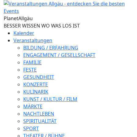
Direkt zum Inhalt
Planet
Allgäu
BESSER WISSEN WO WAS LOS IST
Kalender
Veranstaltungen
BILDUNG / ERFAHRUNG
ENGAGEMENT / GESELLSCHAFT
FAMILIE
FESTE
GESUNDHEIT
KONZERTE
KULINARIK
KUNST / KULTUR / FILM
MÄRKTE
NACHTLEBEN
SPIRITUALITÄT
SPORT
THEATER / BÜHNE