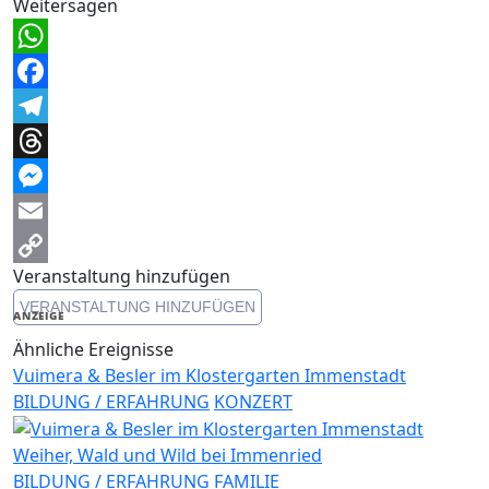
Weitersagen
WhatsApp
Facebook
Telegram
Threads
Messenger
Email
Veranstaltung hinzufügen
Copy
VERANSTALTUNG HINZUFÜGEN
Link
ANZEIGE
Ähnliche Ereignisse
Vuimera & Besler im Klostergarten Immenstadt
BILDUNG / ERFAHRUNG
KONZERT
Weiher, Wald und Wild bei Immenried
BILDUNG / ERFAHRUNG
FAMILIE