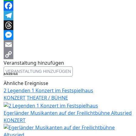
WhatsApp
Facebook
Telegram
Threads
Messenger
Email
Veranstaltung hinzufügen
Copy
VERANSTALTUNG HINZUFÜGEN
Link
ANZEIGE
Ähnliche Ereignisse
2 Legenden 1 Konzert im Festspielhaus
KONZERT
THEATER / BÜHNE
Egerländer Musikanten auf der Freilichtbühne Altusried
KONZERT