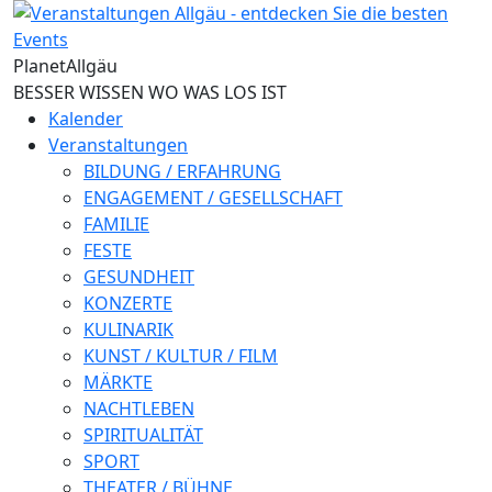
Direkt zum Inhalt
Planet
Allgäu
BESSER WISSEN WO WAS LOS IST
Kalender
Veranstaltungen
BILDUNG / ERFAHRUNG
ENGAGEMENT / GESELLSCHAFT
FAMILIE
FESTE
GESUNDHEIT
KONZERTE
KULINARIK
KUNST / KULTUR / FILM
MÄRKTE
NACHTLEBEN
SPIRITUALITÄT
SPORT
THEATER / BÜHNE