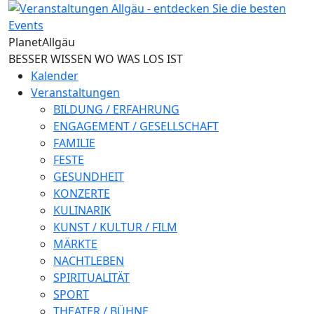
Direkt zum Inhalt
Planet
Allgäu
BESSER WISSEN WO WAS LOS IST
Kalender
Veranstaltungen
BILDUNG / ERFAHRUNG
ENGAGEMENT / GESELLSCHAFT
FAMILIE
FESTE
GESUNDHEIT
KONZERTE
KULINARIK
KUNST / KULTUR / FILM
MÄRKTE
NACHTLEBEN
SPIRITUALITÄT
SPORT
THEATER / BÜHNE