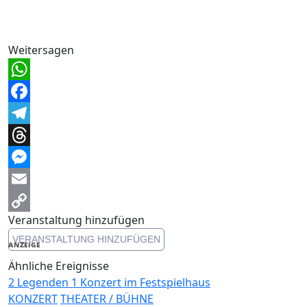
Weitersagen
WhatsApp
Facebook
Telegram
Threads
Messenger
Email
Veranstaltung hinzufügen
Copy
VERANSTALTUNG HINZUFÜGEN
Link
ANZEIGE
Ähnliche Ereignisse
2 Legenden 1 Konzert im Festspielhaus
KONZERT
THEATER / BÜHNE