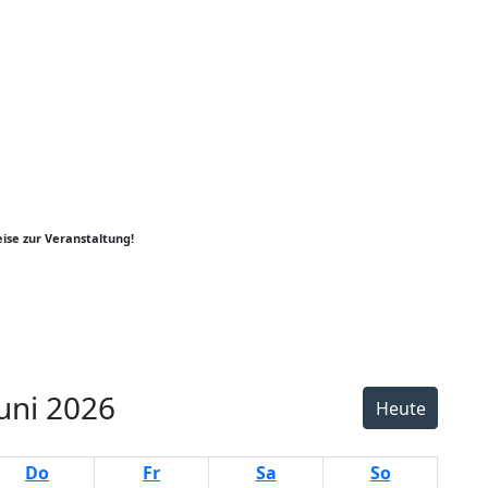
ise zur Veranstaltung!
er
y
k
uni 2026
Heute
Do
Fr
Sa
So