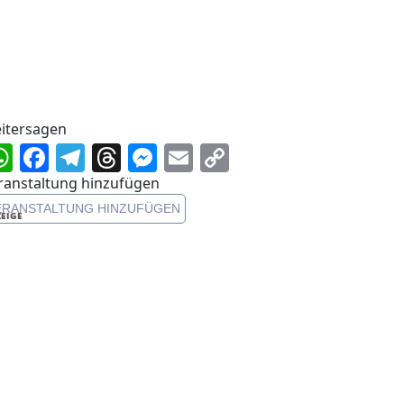
itersagen
WhatsApp
Facebook
Telegram
Threads
Messenger
Email
Copy
Link
ranstaltung hinzufügen
ERANSTALTUNG HINZUFÜGEN
EIGE