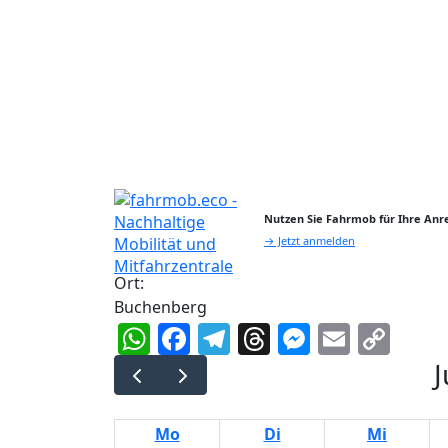
Nutzen Sie Fahrmob für Ihre Anre
→ Jetzt anmelden
Ort:
Buchenberg
WhatsApp
Facebook
Telegram
Threads
Messeng
Email
Cop
Lin
J
Mo
Di
Mi