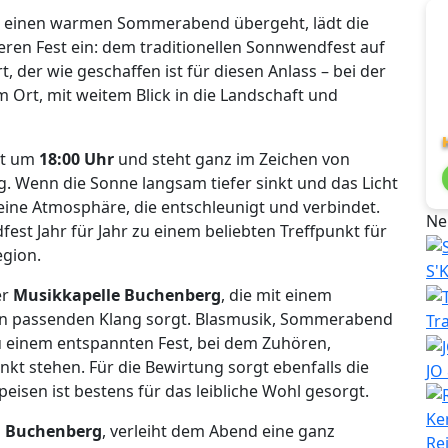
in einen warmen Sommerabend übergeht, lädt die
en Fest ein: dem traditionellen Sonnwendfest auf
 der wie geschaffen ist für diesen Anlass – bei der
Ort, mit weitem Blick in die Landschaft und
st um
18:00 Uhr
und steht ganz im Zeichen von
Wenn die Sonne langsam tiefer sinkt und das Licht
eine Atmosphäre, die entschleunigt und verbindet.
Ne
t Jahr für Jahr zu einem beliebten Treffpunkt für
egion.
S'
er
Musikkapelle Buchenberg
, die mit einem
n passenden Klang sorgt. Blasmusik, Sommerabend
Tr
u einem entspannten Fest, bei dem Zuhören,
t stehen. Für die Bewirtung sorgt ebenfalls die
JO
eisen ist bestens für das leibliche Wohl gesorgt.
m Buchenberg
, verleiht dem Abend eine ganz
Re