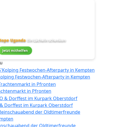
Hope Uganda
Ein Lächeln schenken
Jetzt mithelfen
u
Kolping Festwochen-Afterparty in Kempten
achtenmarkt in Pfronten
 & Dorffest im Kurpark Oberstdorf
inschauabend der Oldtimerfreunde