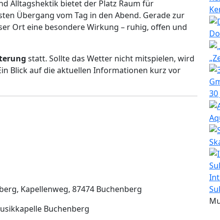
d Alltagshektik bietet der Platz Raum für
Ke
ten Übergang vom Tag in den Abend. Gerade zur
er Ort eine besondere Wirkung – ruhig, offen und
Do
„Z
tterung
statt. Sollte das Wetter nicht mitspielen, wird
n Blick auf die aktuellen Informationen kurz vor
30
Aq
Sk
In
nberg, Kapellenweg, 87474 Buchenberg
Su
Mu
sikkapelle Buchenberg