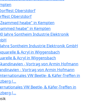
mpten
rffest Oberstdorf
eammed heabe" in Kempten
 Jahre Sontheim Industrie Elektronik GmbH
uarelle & Acryl in Wiggensbach
andinavien - Vortrag von Armin Hofmann
ternationales VW Beetle- & Käfer-Treffen in
lzberg (…
sik