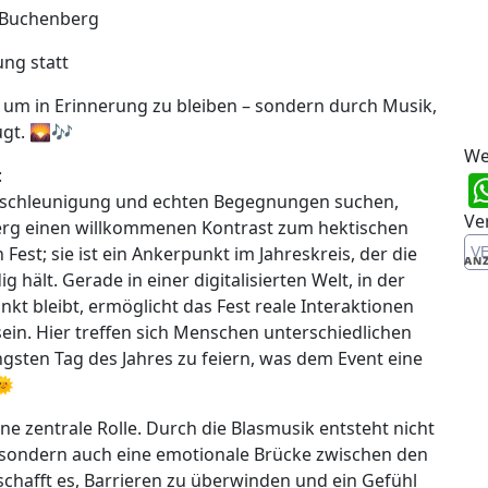
 Buchenberg
ung statt
 um in Erinnerung zu bleiben – sondern durch Musik,
ugt. 🌄🎶
We
:
 Entschleunigung und echten Begegnungen suchen,
Ve
rg einen willkommenen Kontrast zum hektischen
 Fest; sie ist ein Ankerpunkt im Jahreskreis, der die
V
ANZ
 hält. Gerade in einer digitalisierten Welt, in der
t bleibt, ermöglicht das Fest reale Interaktionen
sein. Hier treffen sich Menschen unterschiedlichen
sten Tag des Jahres zu feiern, was dem Event eine
🌞
ne zentrale Rolle. Durch die Blasmusik entsteht nicht
, sondern auch eine emotionale Brücke zwischen den
schafft es, Barrieren zu überwinden und ein Gefühl