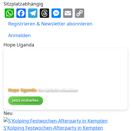
Sitzplatzabhängig
WhatsApp
Facebook
Telegram
Threads
Messenger
Email
Copy
Link
Registrieren & Newsletter abonnieren
Anmelden
Hope Uganda
Hope Uganda
Ein Lächeln schenken
Jetzt mithelfen
Neu
S'Kolping Festwochen-Afterparty in Kempten