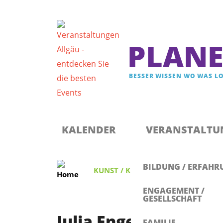
PLANE
BESSER WISSEN WO WAS LO
Registrieren & Newsletter abonnieren
Anmelden
KALENDER
VERANSTALTU
BILDUNG / ERFAHR
KUNST / KULTUR / FILM
,
BILDUNG 
ENGAGEMENT /
GESELLSCHAFT
Julia Engelmann Poet
FAMILIE