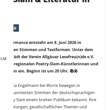
RFAHRUNG
performance entsteht am 8. Juni 2026 in
hiedlichen Stimmen und Textformen. Unter dem
atur“ lädt der Verein Allgäuer Lesefreu(n)de e.V.
ILM
ann und regionalen Poetry-Slam-Künstlerinnen und
empten ein. Beginn ist um 20 Uhr. 📚🎤
 von „Julia Engelmann bei Worte bewegen in
u den bekanntesten Stimmen der deutschsprachigen
 Poetry Slam einem breiten Publikum bekannt. Ihre
Beobachtungen, gesellschaftlichen Themen und