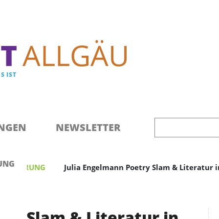
Direkt zum Inhalt
T
ALLGÄU
S IST
NGEN
NEWSLETTER
UNG
/ ERFAHRUNG
Julia Engelmann Poetry Slam & Literatur
ry Slam & Literatur in