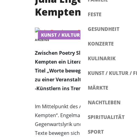
Kempten
FESTE
GESUNDHEIT
KUNST / KULTUR / FILM
BILDUNG / E
ANZEIGE
KONZERTE
Zwischen Poetry Slam, Lesung und Bühnen
KULINARIK
Kempten ein Literaturabend mit untersc
Titel „Worte bewegen – Poetry Slam & Liter
KUNST / KULTUR / F
zu einer Veranstaltung mit Julia Engelm
MÄRKTE
-Künstlern ins Trendhaus Reischmann in K
NACHTLEBEN
Im Mittelpunkt des Abends steht die Lesung
Kempten“. Engelmann gehört seit Jahren z
SPIRITUALITÄT
Gegenwartslyrik und wurde besonders durch
SPORT
Texte bewegen sich zwischen persönlichen 