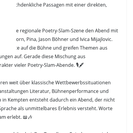
inden nachdenkliche Passagen mit einer direkten,
öffnet die regionale Poetry-Slam-Szene den Abend mit
 Lisa Horn, Pina, Jason Böhner und Ivica Mijajlovic.
ene Texte auf die Bühne und greifen Themen aus
hrungen auf. Gerade diese Mischung aus
ter vieler Poetry-Slam-Abende. 🎙️🖋️
hren weit über klassische Wettbewerbssituationen
eranstaltungen Literatur, Bühnenperformance und
 in Kempten entsteht dadurch ein Abend, der nicht
Sprache als unmittelbares Erlebnis versteht. Worte
m erlebt. 📖🎶