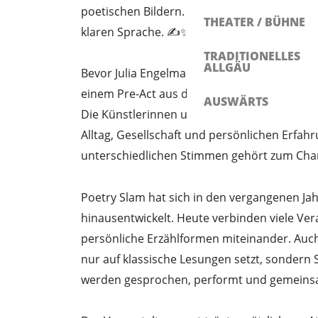
poetischen Bildern. Viele ihrer Stücke verb
THEATER / BÜHNE
klaren Sprache. ✍️✨
TRADITIONELLES
ALLGÄU
Bevor Julia Engelmann die Bühne betritt, er
einem Pre-Act aus dem Allgäu. Mit dabei sind
AUSWÄRTS
Die Künstlerinnen und Künstler bringen eig
Alltag, Gesellschaft und persönlichen Erfa
unterschiedlichen Stimmen gehört zum Charak
Poetry Slam hat sich in den vergangenen Ja
hinausentwickelt. Heute verbinden viele V
persönliche Erzählformen miteinander. Auch
nur auf klassische Lesungen setzt, sondern 
werden gesprochen, performt und gemeinsa