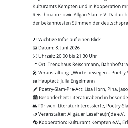
Kulturamts Kempten und in Kooperation mit
Reischmann sowie Allgäu Slam e.V. Dadurch 
der bekanntesten Stimmen der deutschspra
🔎 Wichtige Infos auf einen Blick
📅 Datum: 8. Juni 2026
🕗 Uhrzeit: 20:00 bis 21:30 Uhr
📍 Ort: Trendhaus Reischmann, Bahnhofstr
🎤 Veranstaltung: „Worte bewegen – Poetry 
📖 Hauptact: Julia Engelmann
🖋️ Poetry-Slam-Pre-Act: Lisa Horn, Pina, Jas
🏙️ Besonderheit: Literaturabend in beson
👥 Für wen: Literaturinteressierte, Poetry-
🤝 Veranstalter: Allgäuer Lesefreu(n)de e.V.
🎭 Kooperation: Kulturamt Kempten e.V., E