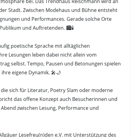
 Atmosphäre bei. Das Trendhaus Reischmann wird an
 der Stadt. Zwischen Modehaus und Bühne entsteht
egnungen und Performances. Gerade solche Orte
ublikum und Auftretenden. 🏙️🕯️
ufig poetische Sprache mit alltäglichen
e Lesungen leben dabei nicht allein vom
trag selbst. Tempo, Pausen und Betonungen spielen
n ihre eigene Dynamik. 🎤🌙
 die sich für Literatur, Poetry Slam oder moderne
spricht das offene Konzept auch Besucherinnen und
en Abend zwischen Lesung, Performance und
Allgäuer Lesefreu(n)den e.V. mit Unterstützung des