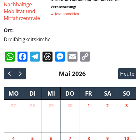
Veranstaltung!
→ Jetzt anmelden
Ort:
Dreifaltigkeitskirche
WhatsApp
Facebook
Telegram
Threads
Messenger
Email
Copy
Link
Mai 2026
Heute
MO
DI
MI
DO
FR
SA
SO
27
28
29
30
1
2
3
4
5
6
7
8
9
10