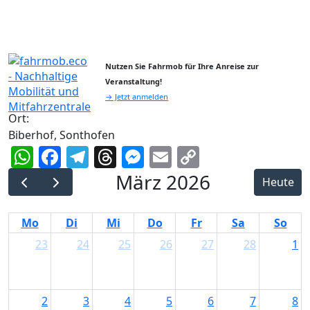
Nutzen Sie Fahrmob für Ihre Anreise zur
Veranstaltung!
→ Jetzt anmelden
Ort:
Biberhof, Sonthofen
WhatsApp
Facebook
Telegram
Threads
Messenger
Email
Copy
Link
März 2026
Heute
Mo
Di
Mi
Do
Fr
Sa
So
23
24
25
26
27
28
1
2
3
4
5
6
7
8