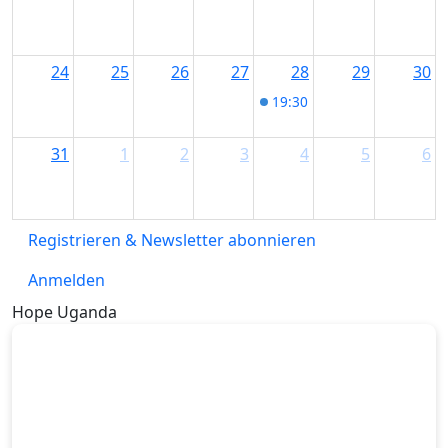
24
25
26
27
28
29
30
19:30
Salsa &amp; Bachata
31
1
2
3
4
5
6
Registrieren & Newsletter abonnieren
Anmelden
Hope Uganda