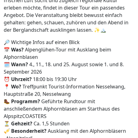
frischen Luft sucht und zugleich regionale Kultur
erleben möchte, findet in dieser Tour ein passendes
Angebot. Die Veranstaltung bleibt bewusst einfach
gehalten: gehen, schauen, zuhören und den Abend in
der Berglandschaft ausklingen lassen. ✨🏔️
🔎 Wichtige Infos auf einen Blick
📅
Was?
Alpenglühen-Tour mit Ausklang beim
Alphornblasen
🗓️
Wann?
4., 11., 18. und 25. August sowie 1. und 8.
September 2026
⏰
Uhrzeit?
18:00 bis 19:30 Uhr
📍
Wo?
Treffpunkt Tourist-Information Nesselwang,
Hauptstraße 20, Nesselwang
🥾
Programm?
Geführte Rundtour mit
anschließendem Alphornblasen am Starthaus des
AlpspitzCOASTERS
⏳
Gehzeit?
Ca. 1,5 Stunden
🎺
Besonderheit?
Ausklang mit den Alphornbläsern