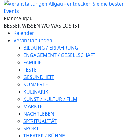
Direkt zum Inhalt
Planet
Allgäu
BESSER WISSEN WO WAS LOS IST
Kalender
Veranstaltungen
BILDUNG / ERFAHRUNG
ENGAGEMENT / GESELLSCHAFT
FAMILIE
FESTE
GESUNDHEIT
KONZERTE
KULINARIK
KUNST / KULTUR / FILM
MÄRKTE
NACHTLEBEN
SPIRITUALITÄT
SPORT
THEATER / BÜHNE