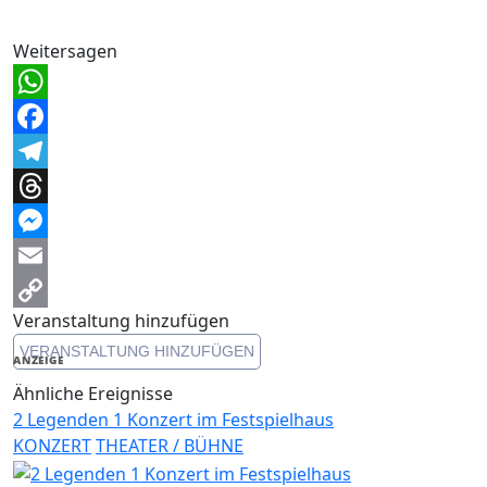
Weitersagen
WhatsApp
Facebook
Telegram
Threads
Messenger
Email
Veranstaltung hinzufügen
Copy
VERANSTALTUNG HINZUFÜGEN
Link
ANZEIGE
Ähnliche Ereignisse
2 Legenden 1 Konzert im Festspielhaus
KONZERT
THEATER / BÜHNE