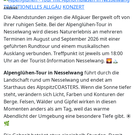
TRADITIONELLES ALLGÄU
KONZERT
ANZEIGE
Die Abendstunden zeigen die Allgäuer Bergwelt oft von
ihrer ruhigen Seite. Bei der Alpenglühen-Tour in
Nesselwang wird dieses Naturerlebnis an mehreren
Terminen im August und September 2026 mit einer
geführten Rundtour und einem musikalischen
Ausklang verbunden. Treffpunkt ist jeweils um 18:00
Uhr an der Tourist-Information Nesselwang. 🌄🏔️
Alpenglühen-Tour in Nesselwang
führt durch die
Landschaft rund um Nesselwang und endet am
Starthaus des AlpspitzCOASTERS. Wenn die Sonne tiefer
steht, verändern sich Licht, Farben und Konturen der
Berge. Felsen, Wälder und Gipfel wirken in diesen
Momenten anders als am Tag, weil das warme
Abendlicht der Umgebung eine besondere Tiefe gibt. ☀️
🌿