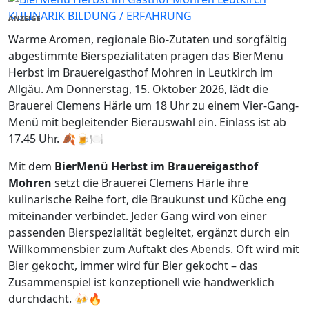
KULINARIK
BILDUNG / ERFAHRUNG
ANZEIGE
Warme Aromen, regionale Bio-Zutaten und sorgfältig
abgestimmte Bierspezialitäten prägen das BierMenü
Herbst im Brauereigasthof Mohren in Leutkirch im
Allgäu. Am Donnerstag, 15. Oktober 2026, lädt die
Brauerei Clemens Härle um 18 Uhr zu einem Vier-Gang-
Menü mit begleitender Bierauswahl ein. Einlass ist ab
17.45 Uhr. 🍂🍺🍽️
Mit dem
BierMenü Herbst im Brauereigasthof
Mohren
setzt die Brauerei Clemens Härle ihre
kulinarische Reihe fort, die Braukunst und Küche eng
miteinander verbindet. Jeder Gang wird von einer
passenden Bierspezialität begleitet, ergänzt durch ein
Willkommensbier zum Auftakt des Abends. Oft wird mit
Bier gekocht, immer wird für Bier gekocht – das
Zusammenspiel ist konzeptionell wie handwerklich
durchdacht. 🍻🔥