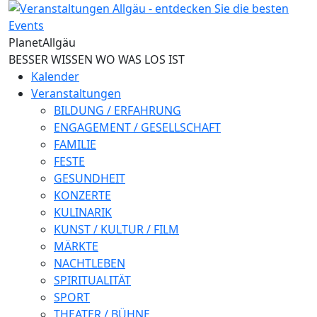
Direkt zum Inhalt
Planet
Allgäu
BESSER WISSEN WO WAS LOS IST
Kalender
Veranstaltungen
BILDUNG / ERFAHRUNG
ENGAGEMENT / GESELLSCHAFT
FAMILIE
FESTE
GESUNDHEIT
KONZERTE
KULINARIK
KUNST / KULTUR / FILM
MÄRKTE
NACHTLEBEN
SPIRITUALITÄT
SPORT
THEATER / BÜHNE