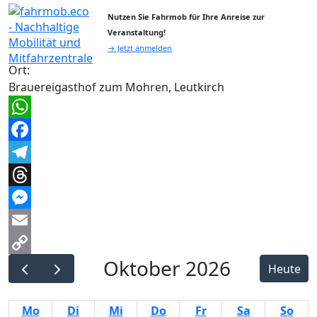
Nutzen Sie Fahrmob für Ihre Anreise zur
Veranstaltung!
→ Jetzt anmelden
Ort:
Brauereigasthof zum Mohren, Leutkirch
WhatsApp
Facebook
Telegram
Threads
Messenger
Email
Oktober 2026
Copy
Heute
Link
Mo
Di
Mi
Do
Fr
Sa
So