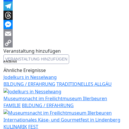
Facebook
Telegram
Threads
Messenger
Email
Veranstaltung hinzufügen
Copy
VERANSTALTUNG HINZUFÜGEN
Link
ANZEIGE
Ähnliche Ereignisse
Jodelkurs in Nesselwang
BILDUNG / ERFAHRUNG
TRADITIONELLES ALLGÄU
Museumsnacht im Freilichtmuseum Illerbeuren
FAMILIE
BILDUNG / ERFAHRUNG
Internationales Käse- und Gourmetfest in Lindenberg
KULINARIK
FEST