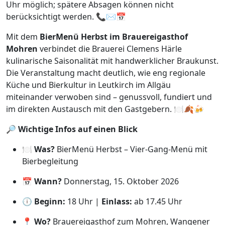
Uhr möglich; spätere Absagen können nicht
berücksichtigt werden. 📞✉️📅
Mit dem
BierMenü Herbst im Brauereigasthof
Mohren
verbindet die Brauerei Clemens Härle
kulinarische Saisonalität mit handwerklicher Braukunst.
Die Veranstaltung macht deutlich, wie eng regionale
Küche und Bierkultur in Leutkirch im Allgäu
miteinander verwoben sind – genussvoll, fundiert und
im direkten Austausch mit den Gastgebern. 🍽️🍂🍻
🔎
Wichtige Infos auf einen Blick
🍽️
Was?
BierMenü Herbst – Vier-Gang-Menü mit
Bierbegleitung
📅
Wann?
Donnerstag, 15. Oktober 2026
🕕
Beginn:
18 Uhr |
Einlass:
ab 17.45 Uhr
📍
Wo?
Brauereigasthof zum Mohren, Wangener