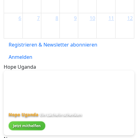
6
7
8
9
10
11
12
Registrieren & Newsletter abonnieren
Anmelden
Hope Uganda
Hope Uganda
Ein Lächeln schenken
Jetzt mithelfen