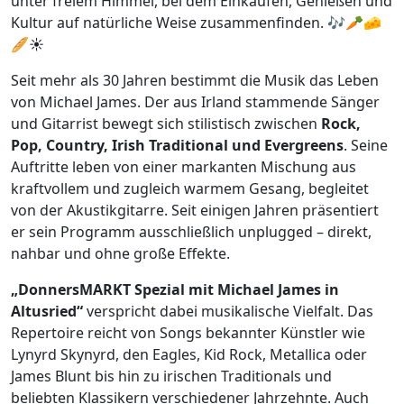
unter freiem Himmel, bei dem Einkaufen, Genießen und
Kultur auf natürliche Weise zusammenfinden. 🎶🥕🧀
🥖☀️
Seit mehr als 30 Jahren bestimmt die Musik das Leben
von Michael James. Der aus Irland stammende Sänger
und Gitarrist bewegt sich stilistisch zwischen
Rock,
Pop, Country, Irish Traditional und Evergreens
. Seine
Auftritte leben von einer markanten Mischung aus
kraftvollem und zugleich warmem Gesang, begleitet
von der Akustikgitarre. Seit einigen Jahren präsentiert
er sein Programm ausschließlich unplugged – direkt,
nahbar und ohne große Effekte.
„DonnersMARKT Spezial mit Michael James in
Altusried“
verspricht dabei musikalische Vielfalt. Das
Repertoire reicht von Songs bekannter Künstler wie
Lynyrd Skynyrd, den Eagles, Kid Rock, Metallica oder
James Blunt bis hin zu irischen Traditionals und
beliebten Klassikern verschiedener Jahrzehnte. Auch