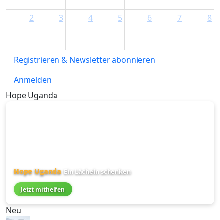
2
3
4
5
6
7
8
Registrieren & Newsletter abonnieren
Anmelden
Hope Uganda
Hope Uganda
Ein Lächeln schenken
Jetzt mithelfen
Neu