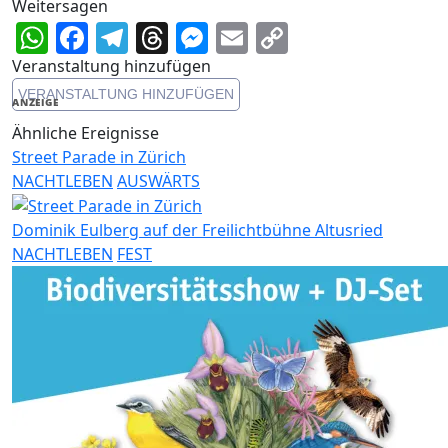
Weitersagen
WhatsApp
Facebook
Telegram
Threads
Messenger
Email
Copy
Link
Veranstaltung hinzufügen
VERANSTALTUNG HINZUFÜGEN
ANZEIGE
Ähnliche Ereignisse
Street Parade in Zürich
NACHTLEBEN
AUSWÄRTS
Dominik Eulberg auf der Freilichtbühne Altusried
NACHTLEBEN
FEST