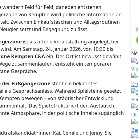
ine wandern Feld für Feld, daneben entstehen
gerzone von Kempten wird politische Information an
telt. Zwischen Einkaufstaschen und Alltagsroutinen
 Neugier setzt und Begegnung zulässt.
ängerzone
ist als offene Veranstaltung angelegt, bei
t wird. Am Samstag, 24. Januar 2026, von 10:30 bis
Ne
zone Kempten C&A
ein. Der Ort ist bewusst gewählt:
e Wege zusammenlaufen, entsteht ein temporärer
Vi
ntane Gespräche.
n der Fußgängerzone
steht ein bekanntes
Kr
bei als Gesprächsanlass. Während Spielsteine gesetzt
Kempten bewegen – von städtischer Entwicklung
Be
sammenhalt. Das Spiel strukturiert den Austausch,
nnte Atmosphäre, in der politische Inhalte zugänglich
Ol
Be
adtratskandidat*innen Kai, Cemile und Jenny. Sie