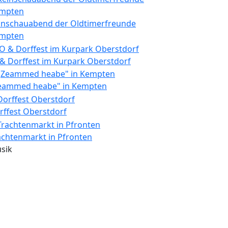
inschauabend der Oldtimerfreunde
mpten
 & Dorffest im Kurpark Oberstdorf
eammed heabe" in Kempten
rffest Oberstdorf
achtenmarkt in Pfronten
sik