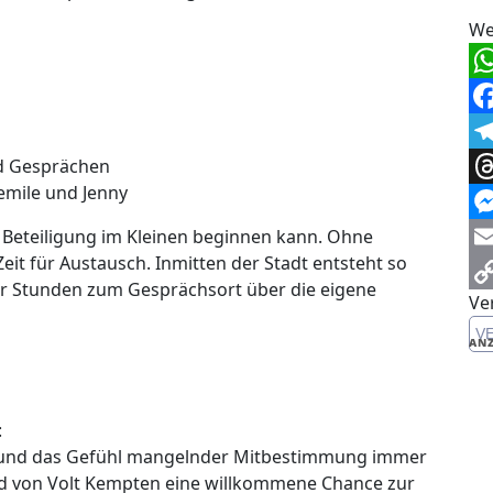
We
Wh
Fa
Te
nd Gesprächen
emile und Jenny
Th
Me
e Beteiligung im Kleinen beginnen kann. Ohne
eit für Austausch. Inmitten der Stadt entsteht so
Em
aar Stunden zum Gesprächsort über die eigene
Ve
Co
V
Li
ANZ
:
ung und das Gefühl mangelnder Mitbestimmung immer
nd von Volt Kempten eine willkommene Chance zur