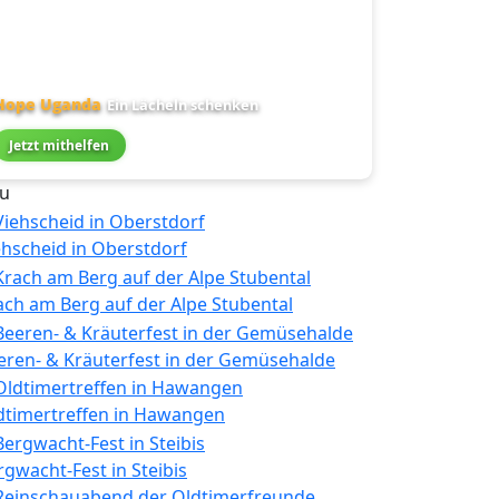
Hope Uganda
Ein Lächeln schenken
Jetzt mithelfen
u
ehscheid in Oberstdorf
ach am Berg auf der Alpe Stubental
eren- & Kräuterfest in der Gemüsehalde
dtimertreffen in Hawangen
rgwacht-Fest in Steibis