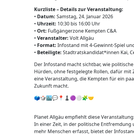
Kurzliste – Details zur Veranstaltung:
•
Datum:
Samstag, 24. Januar 2026
•
Uhrzeit:
10:30 bis 16:00 Uhr
•
Ort:
Fußgängerzone Kempten C&A
•
Veranstalter:
Volt Allgäu
•
Format:
Infostand mit 4-Gewinnt-Spiel u
•
Beteiligte:
Stadtratskandidat*innen Kai, C
Der Infostand macht sichtbar, wie politisch
Hürden, ohne festgelegte Rollen, dafür mit Z
eine Veranstaltung, die Kempten für ein p
Zukunft macht.
🗳️🎲🏙️💬📍♟️🟣⚪🧩🤝
Planet Allgäu empfiehlt diese Veranstaltung
In einer Zeit, in der politische Entfremd
mehr Menschen erfasst, bietet der Infosta