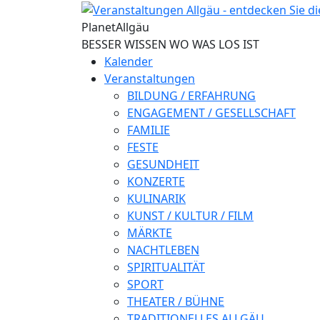
Direkt zum Inhalt
Planet
Allgäu
BESSER WISSEN WO WAS LOS IST
Kalender
Veranstaltungen
BILDUNG / ERFAHRUNG
ENGAGEMENT / GESELLSCHAFT
FAMILIE
FESTE
GESUNDHEIT
KONZERTE
KULINARIK
KUNST / KULTUR / FILM
MÄRKTE
NACHTLEBEN
SPIRITUALITÄT
SPORT
THEATER / BÜHNE
TRADITIONELLES ALLGÄU