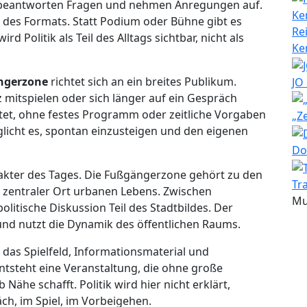
, beantworten Fragen und nehmen Anregungen auf.
il des Formats. Statt Podium oder Bühne gibt es
Re
d Politik als Teil des Alltags sichtbar, nicht als
Ke
ängerzone
richtet sich an ein breites Publikum.
JO
mitspielen oder sich länger auf ein Gespräch
altet, ohne festes Programm oder zeitliche Vorgaben
„Z
glicht es, spontan einzusteigen und den eigenen
Do
akter des Tages. Die Fußgängerzone gehört zu den
Tr
 zentraler Ort urbanen Lebens. Zwischen
Mu
litische Diskussion Teil des Stadtbildes. Der
und nutzt die Dynamik des öffentlichen Raums.
, das Spielfeld, Informationsmaterial und
tsteht eine Veranstaltung, die ohne große
he schafft. Politik wird hier nicht erklärt,
h, im Spiel, im Vorbeigehen.