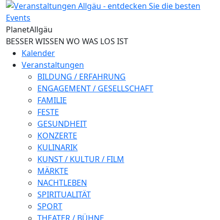
Direkt zum Inhalt
Planet
Allgäu
BESSER WISSEN WO WAS LOS IST
Kalender
Veranstaltungen
BILDUNG / ERFAHRUNG
ENGAGEMENT / GESELLSCHAFT
FAMILIE
FESTE
GESUNDHEIT
KONZERTE
KULINARIK
KUNST / KULTUR / FILM
MÄRKTE
NACHTLEBEN
SPIRITUALITÄT
SPORT
THEATER / BÜHNE