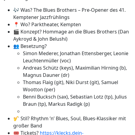
🎶 Was? The Blues Brothers – Pre-Opener des 41.
Kemptener Jazzfrühlings
📍 Wo? Parktheater, Kempten
🎬 Konzept? Hommage an die Blues Brothers (Dan
Aykroyd & John Belushi)
👥 Besetzung?
Simon Mederer, Jonathan Ettensberger, Leonie
Leuchtenmüller (voc)
Andreas Schütz (keys), Maximilian Hirning (b),
Magnus Dauner (dr)
Thomas Flaig (git), Niki Durst (git), Samuel
Wootton (per)
Benni Bucksch (sax), Sebastian Lotz (tp), Julius
Braun (tp), Markus Radigk (p)
🎷 Stil? Rhythm ’n’ Blues, Soul, Blues-Klassiker mit
großer Band
🎟️ Tickets?
https://klecks.dein-