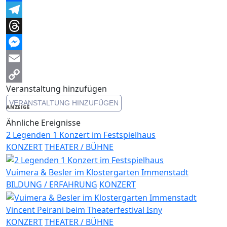
Facebook
Telegram
Threads
Messenger
Email
Veranstaltung hinzufügen
Copy
VERANSTALTUNG HINZUFÜGEN
Link
ANZEIGE
Ähnliche Ereignisse
2 Legenden 1 Konzert im Festspielhaus
KONZERT
THEATER / BÜHNE
Vuimera & Besler im Klostergarten Immenstadt
BILDUNG / ERFAHRUNG
KONZERT
Vincent Peirani beim Theaterfestival Isny
KONZERT
THEATER / BÜHNE