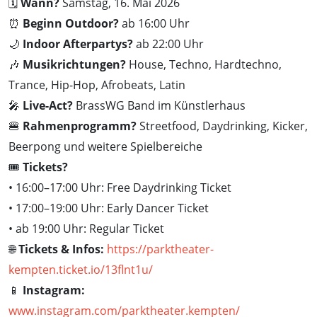
🗓️
Wann?
Samstag, 16. Mai 2026
⏰
Beginn Outdoor?
ab 16:00 Uhr
🌙
Indoor Afterpartys?
ab 22:00 Uhr
🎶
Musikrichtungen?
House, Techno, Hardtechno,
Trance, Hip-Hop, Afrobeats, Latin
🎤
Live-Act?
BrassWG Band im Künstlerhaus
🍔
Rahmenprogramm?
Streetfood, Daydrinking, Kicker,
Beerpong und weitere Spielbereiche
🎟️
Tickets?
• 16:00–17:00 Uhr: Free Daydrinking Ticket
• 17:00–19:00 Uhr: Early Dancer Ticket
• ab 19:00 Uhr: Regular Ticket
🌐
Tickets & Infos:
https://parktheater-
kempten.ticket.io/13flnt1u/
📱
Instagram:
www.instagram.com/parktheater.kempten/