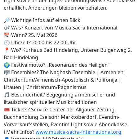
Light sowie an der Tages- beziehungsweise Abendkasse
erhältlich. Änderungen bleiben vorbehalten.
🔎 Wichtige Infos auf einen Blick
🎶 Was? Konzert von Musica Sacra International
📅 Wann? 25. Mai 2026
🕗 Uhrzeit? 20:00 bis 22:00 Uhr
📍 Wo? Kurhaus Bad Hindelang, Unterer Buigenweg 2,
Bad Hindelang
🌍 Festivalmotto? „Resonanzen des Heiligen“
🎼 Ensembles? The Naghash Ensemble | Armenien |
Christentum/Armenisch-Apostolisch & Polifonija |
Litauen | Christentum/Paganismus
🎵 Besonderheit? Begegnung armenischer und
litauischer spiritueller Musiktraditionen
🎟️ Tickets? Service-Center der Allgäuer Zeitung,
Buchhandlung Eselsohr Marktoberdorf, Eventim-
Vorverkaufsstellen, Eventim Light sowie Abendkasse
ℹ️ Mehr Infos?
www.musica-sacra-international.org