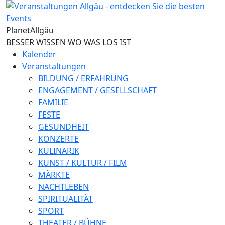
Direkt zum Inhalt
Planet
Allgäu
BESSER WISSEN WO WAS LOS IST
Kalender
Veranstaltungen
BILDUNG / ERFAHRUNG
ENGAGEMENT / GESELLSCHAFT
FAMILIE
FESTE
GESUNDHEIT
KONZERTE
KULINARIK
KUNST / KULTUR / FILM
MÄRKTE
NACHTLEBEN
SPIRITUALITÄT
SPORT
THEATER / BÜHNE