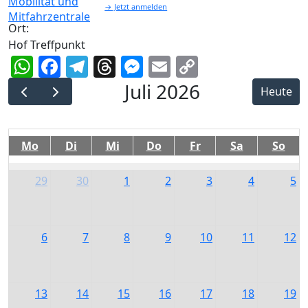
→ Jetzt anmelden
Ort:
Hof Treffpunkt
WhatsApp
Facebook
Telegram
Threads
Messenger
Email
Copy
Link
Juli 2026
Heute
Mo
Di
Mi
Do
Fr
Sa
So
29
30
1
2
3
4
5
6
7
8
9
10
11
12
13
14
15
16
17
18
19