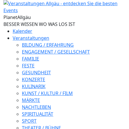
Direkt zum Inhalt
Planet
Allgäu
BESSER WISSEN WO WAS LOS IST
Kalender
Veranstaltungen
BILDUNG / ERFAHRUNG
ENGAGEMENT / GESELLSCHAFT
FAMILIE
FESTE
GESUNDHEIT
KONZERTE
KULINARIK
KUNST / KULTUR / FILM
MÄRKTE
NACHTLEBEN
SPIRITUALITÄT
SPORT
THEATER / BÜHNE