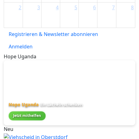
2
3
4
5
6
7
8
Registrieren & Newsletter abonnieren
Anmelden
Hope Uganda
Hope Uganda
Ein Lächeln schenken
Jetzt mithelfen
Neu